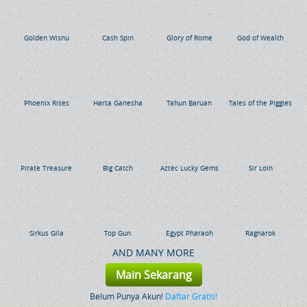
Arcade
Golden Wisnu
Cash Spin
Glory of Rome
God of Wealth
Promosi
Referral
Phoenix Rises
Harta Ganesha
Tahun Baruan
Tales of the Piggies
VIP
Member
Lainnya
Pirate Treasure
Big Catch
Aztec Lucky Gems
Sir Loin
VERSI DESKTOP
©
Sirkus Gila
Top Gun
Egypt Pharaoh
Ragnarok
DEWACASH
Situs
AND MANY MORE
Website
Main Sekarang
Bandar
Agen
Belum Punya Akun!
Daftar Gratis!
Taruhan